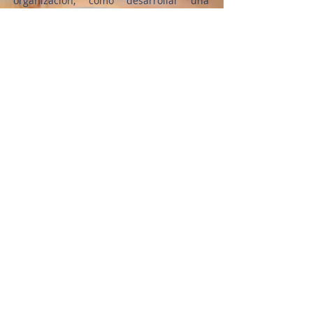
organización; como desarrollar una
célula al punto de llevarlo que el/ella
pueda desarrollar una célula y también
tenga conocimiento de lo que es el
trabajo celular.
El seminario se lleva acabo los domingos
después de cada servicio empezando
aproximadamente a la 1:30pm asta
aproximadamente las 4:30/5:00pm.
Si desea aprender mas de Díos y de su
palabra no dude en acercarse a su líder
de célula para mas información ya que el
seminario se comienza cada 3 meses.
JUVENTUD ELIM
Conquistando a la juventud a través del
evangelio; guiándolos y apoyándoles.
No hay nada mejor que entregarle tu