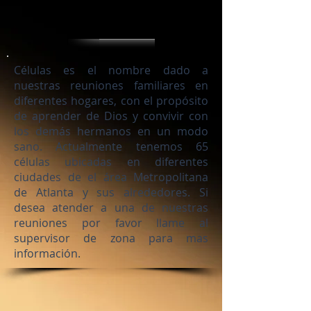
Células es el nombre dado a
nuestras reuniones familiares en
diferentes hogares, con el propósito
de aprender de Dios y convivir con
los demás hermanos en un modo
sano. Actualmente tenemos 65
células ubicadas en diferentes
ciudades de el área Metropolitana
de Atlanta y sus alrededores. Si
desea atender a una de nuestras
reuniones por favor llame al
supervisor de zona para mas
información.