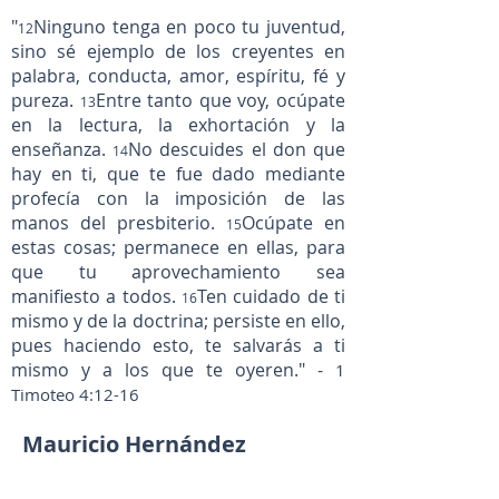
"
Ninguno tenga en poco tu juventud,
12
sino sé ejemplo de los creyentes en
palabra, conducta, amor, espíritu, fé y
pureza.
Entre tanto que voy, ocúpate
13
en la lectura, la exhortación y la
enseñanza.
No descuides el don que
14
hay en ti, que te fue dado mediante
profecía con la imposición de las
manos del presbiterio.
Ocúpate en
15
estas cosas; permanece en ellas, para
que tu aprovechamiento sea
manifiesto a todos.
Ten cuidado de ti
16
mismo y de la doctrina; persiste en ello,
pues haciendo esto, te salvarás a ti
mismo y a los que te oyeren." -
1
Timoteo 4:12-16
Mauricio Hernández